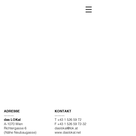
ADRESSE
KONTAKT
––––––
––––––
das LOKal
T
+43 1 526 59 72
A-1070 Wien
F
+43 1 526 59 72-32
Richtergasse 6
daslokal@lok.at
(Nähe Neubaugasse)
www.daslokal.net